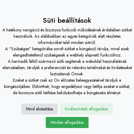
Süti beállítások
A hatékony navigáció és bizonyos funkciók működésének érdekében sütiket
Fines Finium Studio Kft.
iroda -
Budapest
használunk. Az alábbiakban az egyes kategóriák alatt részletes
információkat talál minden sütiről.
H-1119 Budapest, Etele út 26/74.
A "Szükséges" kategóriába sorolt sütiket a böngésző tárolja, mivel ezek
elengedhetetlenül szükségesek a webhely alapvető funkcióihoz.
+36 20 - 508 0878
A harmadik féltől származó sütik segítenek a weboldal használatának
elemzésében, tárolják a preferenciáit és releváns tartalmakat és hirdetéseket
iroda@ffstudio.hu
biztosítanak Önnek.
Ezeket a sütiket csak az Ön előzetes beleegyezésével tároljuk a
Fines Finium Studio Kft.
iroda -
Tét
böngészőjében. Eldöntheti, hogy engedélyezi vagy letiltja ezeket a sütiket,
de bizonyos sütik letiltása befolyásolhatja a böngészési élményt.
H-9100 Tét, Szabadság utca 33.
+36 20 - 527 5475
Mind elutasítása
Kiválasztottak elfogadása
iroda@ffstudio.hu
Minden elfogadása
Fines Finium építésziroda facebook