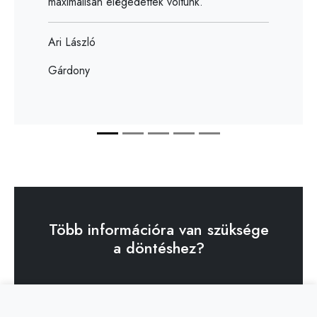
maximálisan elégedettek voltunk.
Ari László
Gárdony
Több információra van szüksége
a döntéshez?
Kérjen konzultációt!