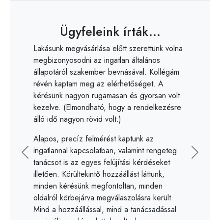
Ügyfeleink írták...
Lakásunk megvásárlása előtt szerettünk volna
megbizonyosodni az ingatlan általános
állapotáról szakember bevnásával. Kollégám
révén kaptam meg az elérhetőséget. A
kérésünk nagyon rugamasan és gyorsan volt
kezelve. (Elmondható, hogy a rendelkezésre
álló idő nagyon rövid volt.)
Alapos, precíz felmérést kaptunk az
ingatlannal kapcsolatban, valamint rengeteg
Előző
Követk
tanácsot is az egyes felújítási kérdéseket
illetően. Körültekintő hozzáállást láttunk,
minden kérésünk megfontoltan, minden
oldalról körbejárva megválaszolásra került.
Mind a hozzáállással, mind a tanácsadással