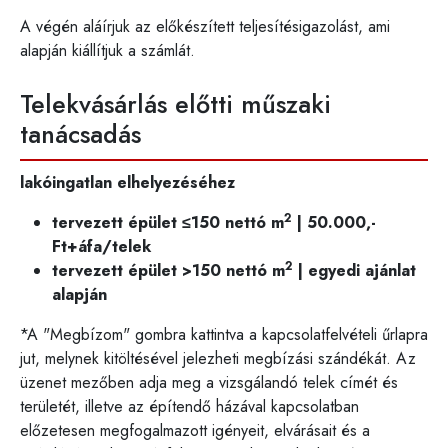
A végén aláírjuk az előkészített teljesítésigazolást, ami
alapján kiállítjuk a számlát.
Telekvásárlás előtti műszaki
tanácsadás
lakóingatlan elhelyezéséhez
2
tervezett épület ≤150 nettó m
| 50.000,-
Ft+áfa/telek
2
tervezett épület >150 nettó m
| egyedi ajánlat
alapján
*A "Megbízom" gombra kattintva a kapcsolatfelvételi űrlapra
jut, melynek kitöltésével jelezheti megbízási szándékát. Az
üzenet mezőben adja meg a vizsgálandó telek címét és
területét, illetve az építendő házával kapcsolatban
előzetesen megfogalmazott igényeit, elvárásait és a