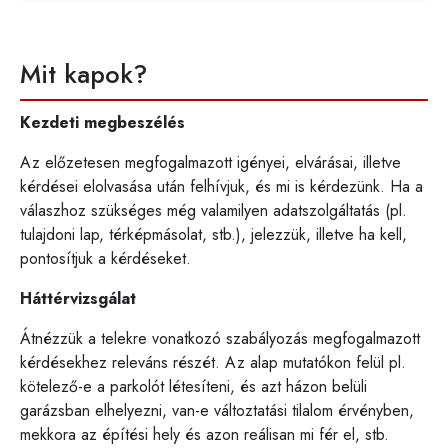
Mit kapok?
Kezdeti megbeszélés
Az előzetesen megfogalmazott igényei, elvárásai, illetve
kérdései elolvasása után felhívjuk, és mi is kérdezünk. Ha a
válaszhoz szükséges még valamilyen adatszolgáltatás (pl.
tulajdoni lap, térképmásolat, stb.), jelezzük, illetve ha kell,
pontosítjuk a kérdéseket.
Háttérvizsgálat
Átnézzük a telekre vonatkozó szabályozás megfogalmazott
kérdésekhez releváns részét. Az alap mutatókon felül pl.
kötelező-e a parkolót létesíteni, és azt házon belüli
garázsban elhelyezni, van-e változtatási tilalom érvényben,
mekkora az építési hely és azon reálisan mi fér el, stb.