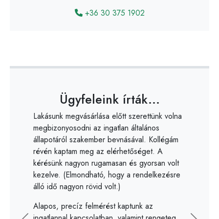
+36 30 375 1902
Ügyfeleink írták...
Ügyfeleink írták...
Lakásunk megvásárlása előtt szerettünk volna
Dániellel több éve dolgozunk együtt,
megbizonyosodni az ingatlan általános
precizitásával, folyamatos rendelkezésre
állapotáról szakember bevnásával. Kollégám
állásával és kreatív ötleteivel alapos és pontos
révén kaptam meg az elérhetőséget. A
munkáival kimagasló színvonalú szolgáltatást
kérésünk nagyon rugamasan és gyorsan volt
nyújtott vállalatunk számára együttműködésünk
kezelve. (Elmondható, hogy a rendelkezésre
során.
álló idő nagyon rövid volt.)
Bízunk benne, hogy ez az értékes szakmai
Alapos, precíz felmérést kaptunk az
kapcsolat a jövőben is fennáll köztünk és több
ingatlannal kapcsolatban, valamint rengeteg
projektben lesz alkalmunk együtt dolgozni.