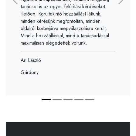
Előző
Követk
tanácsot is az egyes felújítási kérdéseket
illetően. Körültekintő hozzáállást láttunk,
Bene György
minden kérésünk megfontoltan, minden
oldalról körbejárva megválaszolásra került.
Cadogan Kft.
Mind a hozzáállással, mind a tanácsadással
maximálisan elégedettek voltunk.
Ari László
Gárdony