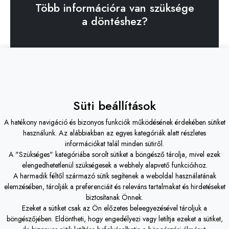
Több információra van szüksége
a döntéshez?
Kérjen konzultációt!
Süti beállítások
A hatékony navigáció és bizonyos funkciók működésének érdekében sütiket
Fines Finium Studio Kft.
iroda -
Budapest
használunk. Az alábbiakban az egyes kategóriák alatt részletes
információkat talál minden sütiről.
H-1119 Budapest, Etele út 26/74.
A "Szükséges" kategóriába sorolt sütiket a böngésző tárolja, mivel ezek
elengedhetetlenül szükségesek a webhely alapvető funkcióihoz.
+36 20 - 508 0878
A harmadik féltől származó sütik segítenek a weboldal használatának
elemzésében, tárolják a preferenciáit és releváns tartalmakat és hirdetéseket
iroda@ffstudio.hu
biztosítanak Önnek.
Ezeket a sütiket csak az Ön előzetes beleegyezésével tároljuk a
Fines Finium Studio Kft.
iroda -
Tét
böngészőjében. Eldöntheti, hogy engedélyezi vagy letiltja ezeket a sütiket,