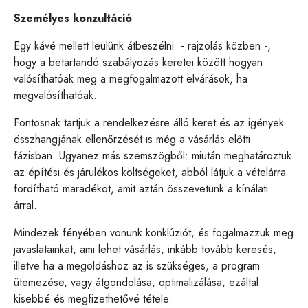
Személyes konzultáció
Egy kávé mellett leülünk átbeszélni - rajzolás közben -,
hogy a betartandó szabályozás keretei között hogyan
valósíthatóak meg a megfogalmazott elvárások, ha
megvalósíthatóak.
Fontosnak tartjuk a rendelkezésre álló keret és az igények
összhangjának ellenőrzését is még a vásárlás előtti
fázisban. Ugyanez más szemszögből: miután meghatároztuk
az építési és járulékos költségeket, abból látjuk a vételárra
fordítható maradékot, amit aztán összevetünk a kínálati
árral.
Mindezek fényében vonunk konklúziót, és fogalmazzuk meg
javaslatainkat, ami lehet vásárlás, inkább tovább keresés,
illetve ha a megoldáshoz az is szükséges, a program
ütemezése, vagy átgondolása, optimalizálása, ezáltal
kisebbé és megfizethetővé tétele.