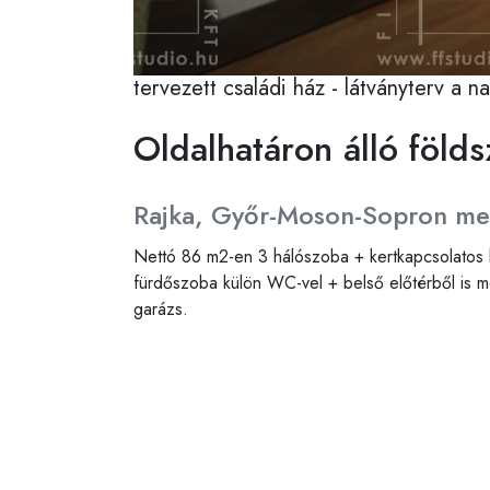
tervezett családi ház - látványterv a na
Oldalhatáron álló földs
Helyszín
Rajka, Győr-Moson-Sopron m
Nettó 86 m2-en 3 hálószoba + kertkapcsolatos 
fürdőszoba külön WC-vel + belső előtérből is m
garázs.