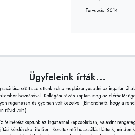
Tervezés: 2014.
Ügyfeleink írták...
Ügyfeleink írták...
ásárlása előtt szerettünk volna megbizonyosodni az ingatlan álta
b éve dolgozunk együtt, precizitásával, folyamatos rendelkezésre á
szakember bevnásával. Kollégám révén kaptam meg az elérhetősége
eivel alapos és pontos munkáival kimagasló színvonalú szolgáltatást n
yon rugamasan és gyorsan volt kezelve. (Elmondható, hogy a ren
számára együttműködésünk során.
n rövid volt.)
, hogy ez az értékes szakmai kapcsolat a jövőben is fennáll köztü
z felmérést kaptunk az ingatlannal kapcsolatban, valamint rengeteg
sz alkalmunk együtt dolgozni.
jítási kérdéseket illetően. Körültekintő hozzáállást láttunk, minden