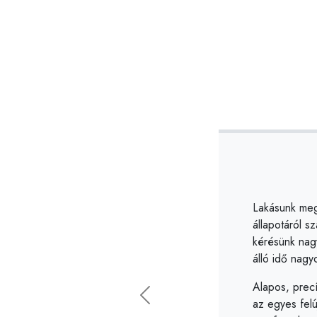
Lakásunk megv
Dániellel töb
állapotáról 
kreatív ötlet
kérésünk nag
vállalatunk 
álló idő nagyo
Bízunk benne
Alapos, precí
projektben le
Előző
az egyes felú