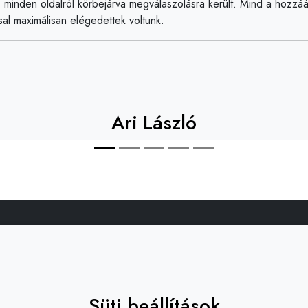
 minden oldalról körbejárva megválaszolásra került. Mind a hozzáál
y
al maximálisan elégedettek voltunk.
Bene György
Ari László
öbb információra van szüksége a döntéshe
Süti beállítások
Kérjen konzultációt!