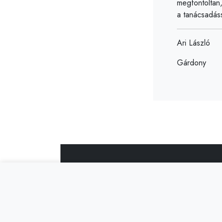
megfontoltan,
Bene Györg
a tanácsadáss
Cadogan Kft.
Ari László
Gárdony
T