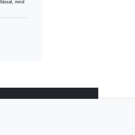
lással, mind
z?