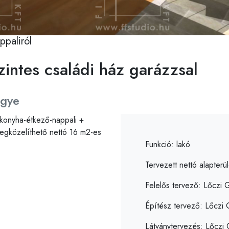
ppaliról
zintes családi ház garázzsal
egye
konyha-étkező-nappali +
egközelíthető nettó 16 m2-es
Adatok
Funkció: lakó
Tervezett nettó alapterü
Felelős tervező: Lőczi
Építész tervező: Lőczi
Látványtervezés: Lőczi