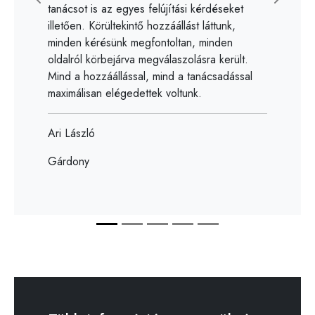
Előző
Követk
tanácsot is az egyes felújítási kérdéseket
illetően. Körültekintő hozzáállást láttunk,
minden kérésünk megfontoltan, minden
oldalról körbejárva megválaszolásra került.
Mind a hozzáállással, mind a tanácsadással
maximálisan elégedettek voltunk.
Ari László
Gárdony