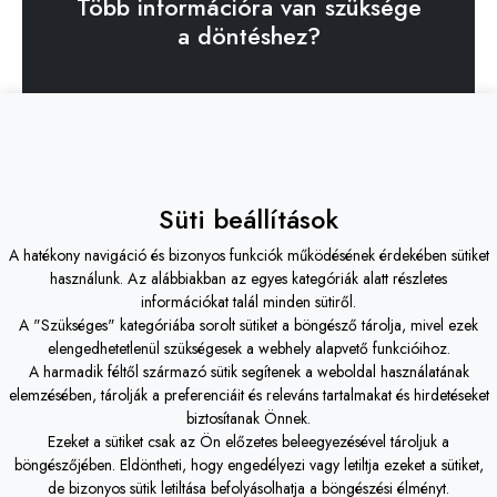
Több információra van szüksége
a döntéshez?
Kérjen konzultációt!
Süti beállítások
A hatékony navigáció és bizonyos funkciók működésének érdekében sütiket
Fines Finium Studio Kft.
iroda -
Budapest
használunk. Az alábbiakban az egyes kategóriák alatt részletes
információkat talál minden sütiről.
H-1119 Budapest, Etele út 26/74.
A "Szükséges" kategóriába sorolt sütiket a böngésző tárolja, mivel ezek
elengedhetetlenül szükségesek a webhely alapvető funkcióihoz.
+36 20 - 508 0878
A harmadik féltől származó sütik segítenek a weboldal használatának
elemzésében, tárolják a preferenciáit és releváns tartalmakat és hirdetéseket
iroda@ffstudio.hu
biztosítanak Önnek.
Ezeket a sütiket csak az Ön előzetes beleegyezésével tároljuk a
Fines Finium Studio Kft.
iroda -
Tét
böngészőjében. Eldöntheti, hogy engedélyezi vagy letiltja ezeket a sütiket,
de bizonyos sütik letiltása befolyásolhatja a böngészési élményt.