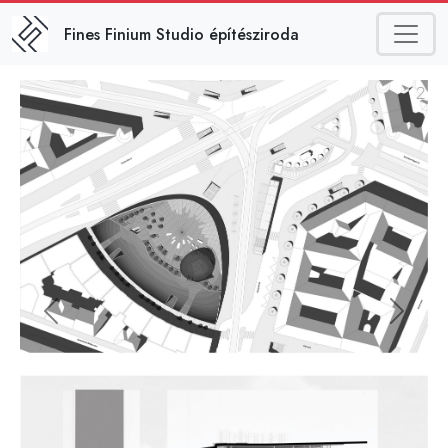
Ugrás a tartalomra
Fines Finium Studio építésziroda
Previous
Next